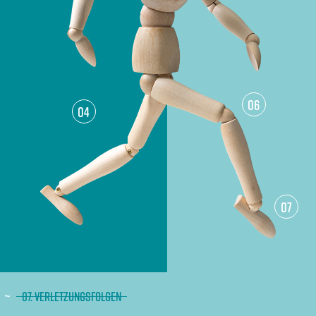
06
04
07
07. VERLETZUNGSFOLGEN
~